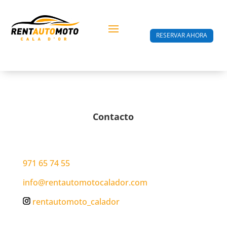
RESERVAR AHORA
Contacto
971 65 74 55
info@rentautomotocalador.com
rentautomoto_calador