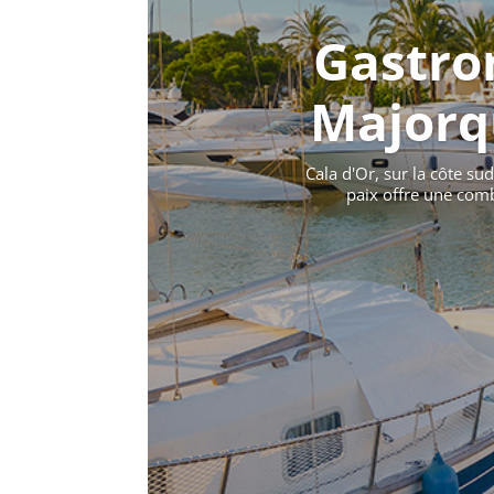
Gastron
Majorqu
Cala d'Or, sur la côte s
paix offre une com