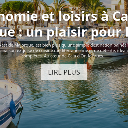
omie et loisirs à Ca
e : un plaisir pour 
ud-est de Majorque, est bien plus qu'une simple destination balnéa
binaison exquise de cuisine méditerranéenne et de détente, idéal
complètes. Au cœur de Cala d'Or, les rues...
LIRE PLUS