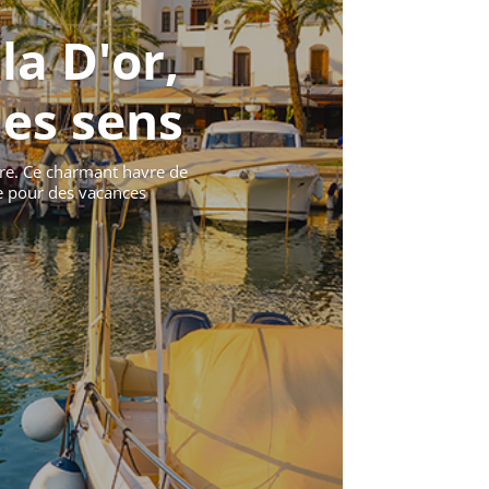
la D'or,
les sens
ire. Ce charmant havre de
e pour des vacances